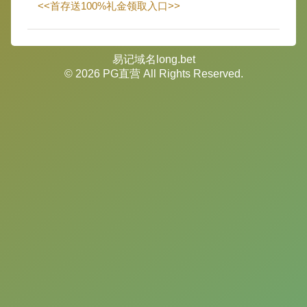
<<首存送100%礼金领取入口>>
易记域名long.bet
© 2026 PG直营 All Rights Reserved.